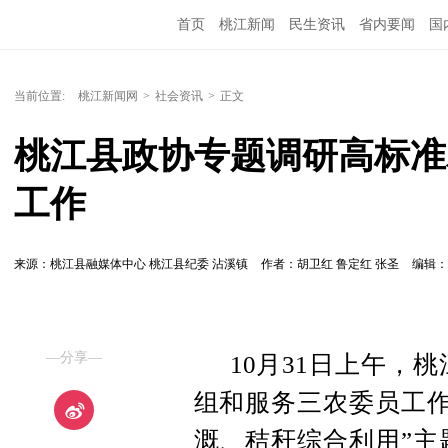
首页
桃江新闻
民生资讯
省内要闻
国
当前位置:
桃江新闻网
>
社会资讯
>
正文
桃江县政协专题调研高标准
工作
来源：桃江县融媒体中心 桃江县纪委 沾溪镇
作者：胡卫红 鲁定红 张圣
编辑
—分享—
10月31日上午，
组和服务三农委员工作
溉、秸秆综合利用”主