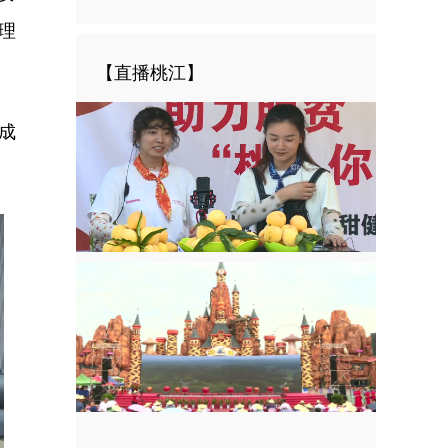
理
【直播桃江】
成