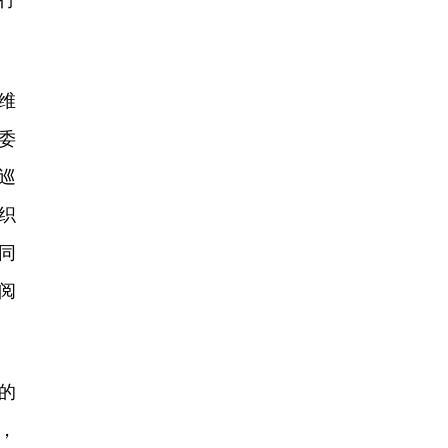
行
维
委
巡
织
同
阅
的
，