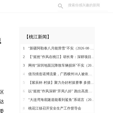
员
【桃江新闻】
1
“新疆阿勒泰八月能滑雪”不实（2026·08·07）
2
【“挺抢”作风在桃江】胡长青：深耕项目一线 实干抢拼促发展
3
网传“深圳地面沉降致车辆损坏”不实（2026·08·06）
4
借汛情造谣博流量，广西横州18人被依法查处（2026·08·05）
5
【紫辰杯·村拔】聚力办好村拔赛事 多措释放消费活力
6
以“挺抢”作风深耕“开局八好” 跑出高质量发展加速度
区
7
“大连湾海底隧道能看到鲨鱼”系谣言（2026·08·04）
达
8
桃花江镇召开安全生产工作督导会
委