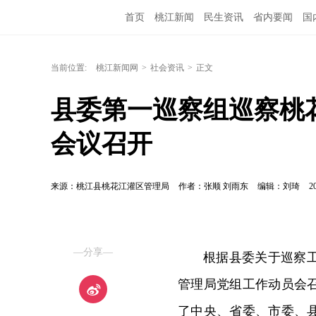
首页
桃江新闻
民生资讯
省内要闻
国
当前位置:
桃江新闻网
>
社会资讯
>
正文
县委第一巡察组巡察桃
会议召开
来源：桃江县桃花江灌区管理局
作者：张顺 刘雨东
编辑：刘琦
2
—分享—
根据县委关于巡察
管理局党组工作动员会
了中央、省委、市委、