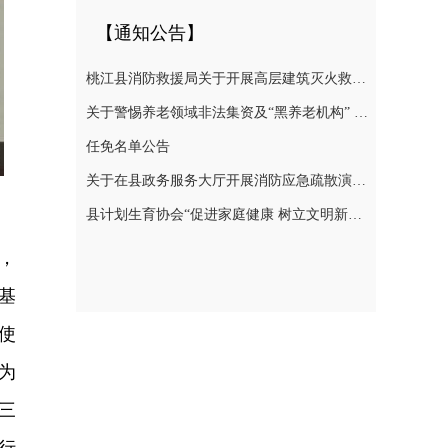
【通知公告】
桃江县消防救援局关于开展高层建筑灭火救援实战演练的通告
关于警惕养老领域非法集资及“黑养老机构” 切实防范涉老风险的提示
任免名单公告
关于在县政务服务大厅开展消防应急疏散演练的通知
县计划生育协会“促进家庭健康 树立文明新风”倡议书
，
基
使
为
三