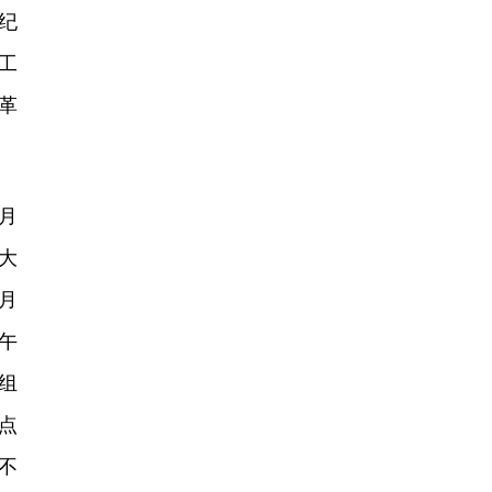
纪
工
革
月
政大
月
上午
党组
点
不