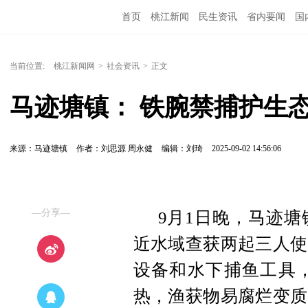
首页
桃江新闻
民生资讯
省内要闻
国
当前位置:
桃江新闻网
>
社会资讯
>
正文
马迹塘镇： 铁腕禁捕护生态
来源：马迹塘镇
作者：刘思源 周永健
编辑：刘琦
2025-09-02 14:56:06
—分享—
9月1日晚，马迹
近水域查获两起三人使
设备和水下捕鱼工具，
热，渔获物易腐烂变质