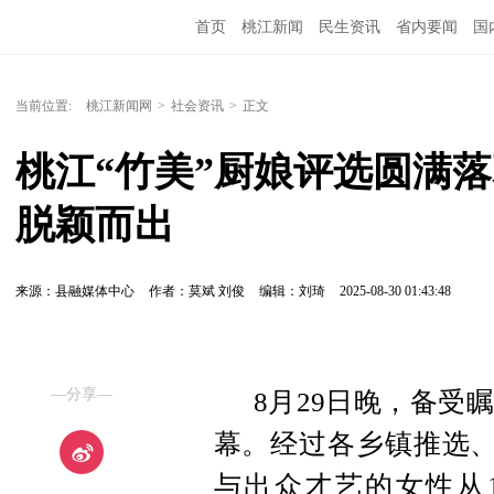
首页
桃江新闻
民生资讯
省内要闻
国
当前位置:
桃江新闻网
>
社会资讯
>
正文
桃江“竹美”厨娘评选圆满落
脱颖而出
来源：县融媒体中心
作者：莫斌 刘俊
编辑：刘琦
2025-08-30 01:43:48
—分享—
8月29日晚，备受
幕。经过各乡镇推选、
与出众才艺的女性从