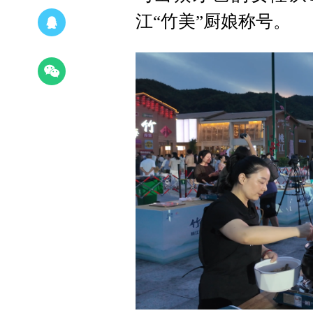
江“竹美”厨娘称号。