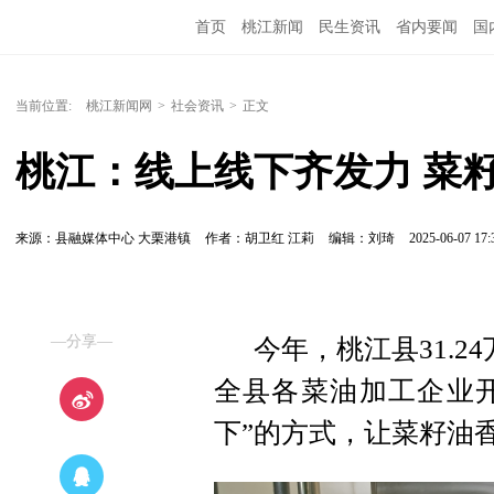
首页
桃江新闻
民生资讯
省内要闻
国
当前位置:
桃江新闻网
>
社会资讯
>
正文
桃江：线上线下齐发力 菜
来源：县融媒体中心 大栗港镇
作者：胡卫红 江莉
编辑：刘琦
2025-06-07 17:
—分享—
今年，桃江县31.
全县各菜油加工企业开
下”的方式，让菜籽油