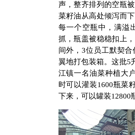
声，整齐排列的空瓶被
菜籽油从高处倾泻而下
每一个空瓶中，满溢
抓，瓶盖被稳稳扣上，
间外，3位员工默契合
翼地打包装箱。这批5升
江镇一名油菜种植大户
时可以灌装1600瓶
下来，可以罐装1280