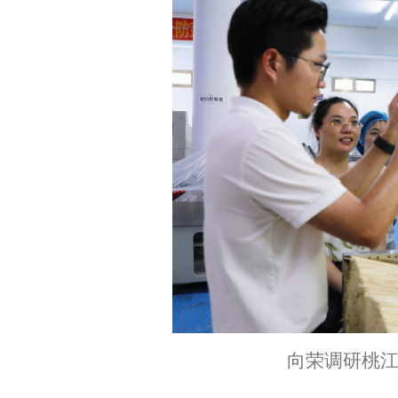
向荣调研桃