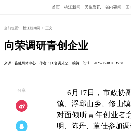
首页
桃江新闻
民生资讯
省内要闻
国
当前位置:
桃江新闻网
>
正文
向荣调研青创企业
来源：县融媒体中心
作者：张瑜 吴乐坚
编辑：刘琦
2025-06-18 08:35:58
—分享—
6月17日，市政
镇、浮邱山乡、修山镇
对面倾听青年创业者
明、陈丹、董佳参加调