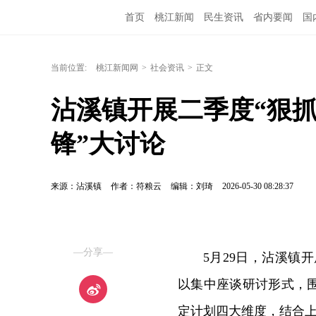
首页
桃江新闻
民生资讯
省内要闻
国
当前位置:
桃江新闻网
>
社会资讯
>
正文
沾溪镇开展二季度“狠抓
锋”大讨论
来源：沾溪镇
作者：符粮云
编辑：刘琦
2026-05-30 08:28:37
—分享—
5月29日，沾溪镇开
以集中座谈研讨形式，
定计划四大维度，结合