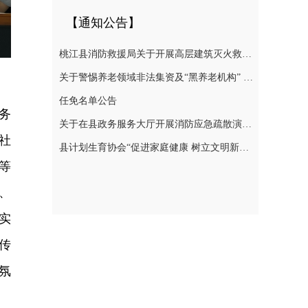
【通知公告】
桃江县消防救援局关于开展高层建筑灭火救援实战演练的通告
关于警惕养老领域非法集资及“黑养老机构” 切实防范涉老风险的提示
任免名单公告
务
关于在县政务服务大厅开展消防应急疏散演练的通知
社
县计划生育协会“促进家庭健康 树立文明新风”倡议书
等
、
实
传
氛