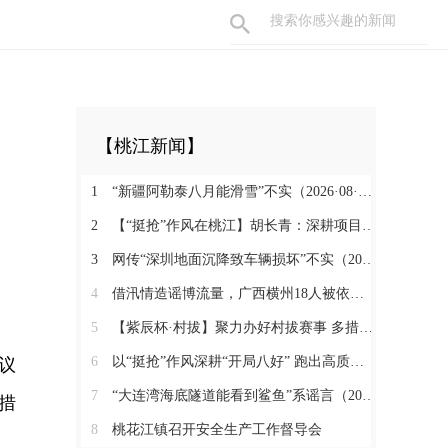
【桃江新闻】
1
“新疆阿勒泰八月能滑雪”不实（2026·08·07）
2
【“挺抢”作风在桃江】胡长青：深耕项目一线 实干抢拼促发展
3
网传“深圳地面沉降致车辆损坏”不实（2026·08·06）
4
借汛情造谣博流量，广西横州18人被依法查处（2026·08·05）
5
【紫辰杯·村拔】聚力办好村拔赛事 多措释放消费活力
6
以“挺抢”作风深耕“开局八好” 跑出高质量发展加速度
议
7
“大连湾海底隧道能看到鲨鱼”系谣言（2026·08·04）
措
8
桃花江镇召开安全生产工作督导会