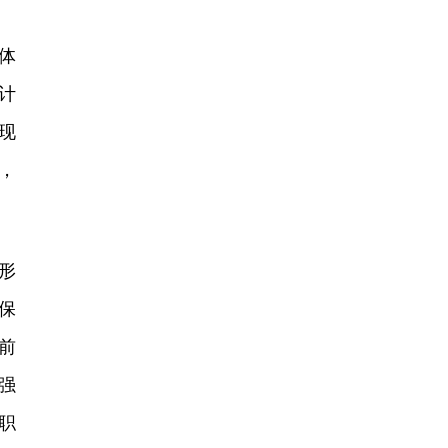
体
计
现
，
形
保
前
强
职