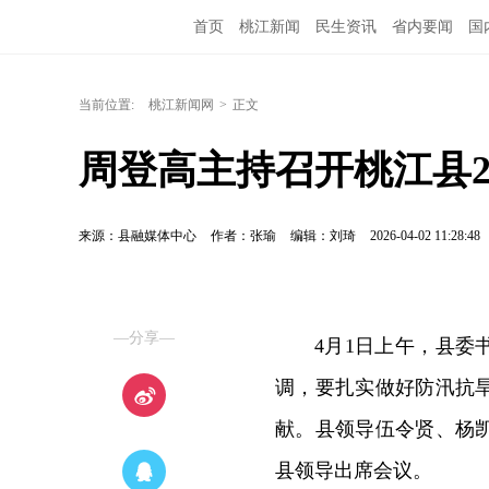
首页
桃江新闻
民生资讯
省内要闻
国
当前位置:
桃江新闻网
>
正文
周登高主持召开桃江县2
来源：县融媒体中心
作者：张瑜
编辑：刘琦
2026-04-02 11:28:48
—分享—
4月1日上午，县委
调，要扎实做好防汛抗
献。县领导伍令贤、杨
县领导出席会议。