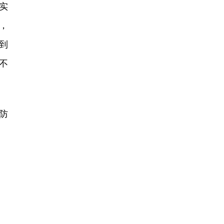
实
，
到
不
防