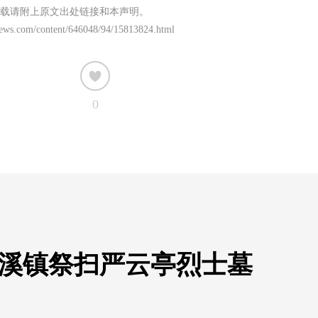
载请附上原文出处链接和本声明。
news.com/content/646048/94/15813824.html
0
沾溪镇祭扫严云亭烈士墓