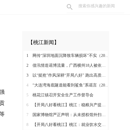
【桃江新闻】
1
网传“深圳地面沉降致车辆损坏”不实（2026·08·06）
2
借汛情造谣博流量，广西横州18人被依法查处（2026·08·05）
3
以“挺抢”作风深耕“开局八好” 跑出高质量发展加速度
4
“大连湾海底隧道能看到鲨鱼”系谣言（2026·08·04）
强
5
桃花江镇召开安全生产工作督导会
贡
6
【开局八好看桃江】桃江：稳粮兴产提质绘新卷 实干攻坚打造和美乡村
等
7
国家博物馆严正声明：从未授权馆外扫码（2026·08·03）
8
【开局八好看桃江】桃江：就业饮水交通齐发力 民生实事落地见效暖民心