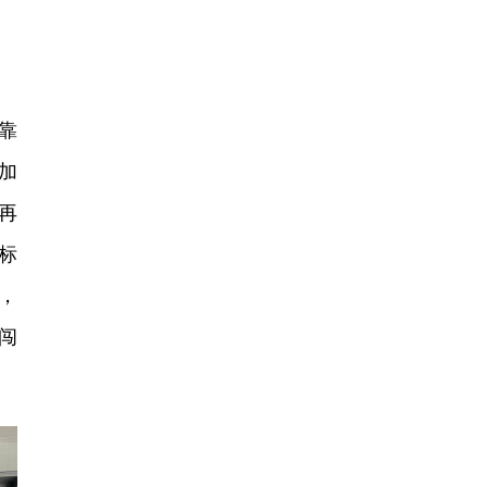
靠
加
再
标
，
闯