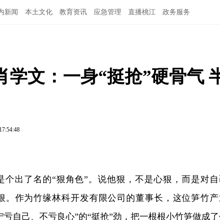
内新闻
本土文化
教育资讯
应急管理
直播桃江
政务服务
肖学文：一身“挺抢”硬骨气 
17:54:48
是个出了名的“狠角色”。说他狠，不是心狠，而是对自
狠。作为竹缘林科开发有限公司的董事长，这位笋竹产
“宁亏自己、不亏良心”的“挺抢”劲，把一根根小竹笋做成了