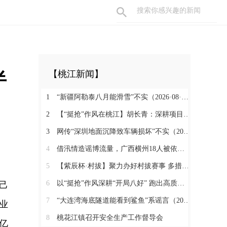
半
【桃江新闻】
1
“新疆阿勒泰八月能滑雪”不实（2026·08·07）
2
【“挺抢”作风在桃江】胡长青：深耕项目一线 实干抢拼促发展
3
网传“深圳地面沉降致车辆损坏”不实（2026·08·06）
4
借汛情造谣博流量，广西横州18人被依法查处（2026·08·05）
5
【紫辰杯·村拔】聚力办好村拔赛事 多措释放消费活力
6
以“挺抢”作风深耕“开局八好” 跑出高质量发展加速度
己
7
“大连湾海底隧道能看到鲨鱼”系谣言（2026·08·04）
业
8
桃花江镇召开安全生产工作督导会
亿