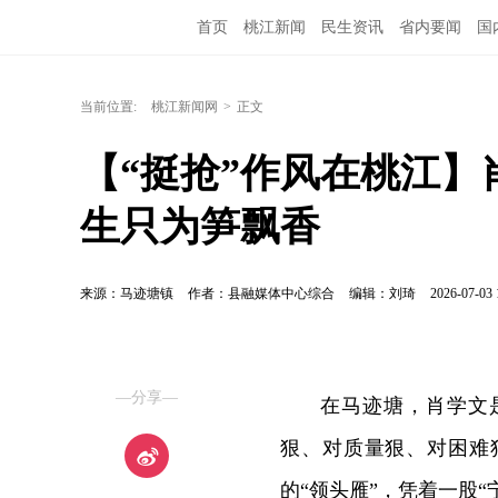
首页
桃江新闻
民生资讯
省内要闻
国
当前位置:
桃江新闻网
>
正文
【“挺抢”作风在桃江】
生只为笋飘香
来源：马迹塘镇
作者：县融媒体中心综合
编辑：刘琦
2026-07-03 
—分享—
在马迹塘，肖学文
狠、对质量狠、对困难
的“领头雁”，凭着一股