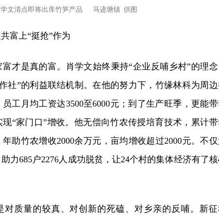
肖学文清点即将出库竹笋产品 马迹塘镇 供图
共富上“挺抢”作为
家富才是真的富。肖学文始终秉持“企业反哺乡村”的理念
合作社”的利益联结机制。在他的努力下，竹缘林科为周边
员工月均工资达3500至6000元；到了生产旺季，更能带
实现“家门口”增收。他无偿向竹农传授培育技术，累计带
，年助竹农增收2000余万元，亩均增收超过2000元。不
力685户2276人成功脱贫，让24个村的集体经济有了核
，是对质量的较真、对创新的死磕、对乡亲的反哺。新征