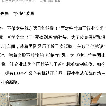
肖学文严把产品质量关 马迹塘镇 供图
创新上“挺抢”破局
路，不做龙头就永远只能跟跑！”面对笋竹加工行业长期“
境，肖学文拿出了“死磕到底”的劲头。为了攻克保鲜和深
扎进车间，带着团队经历了近千次试验，失败了他就说“
起”。凭着这股不服输的“挺抢”作风，为《桃江竹笋团体
支撑，让企业成为全国竹笋加工首批标准编制单位。如今
万斤，拥有100余个绿色有机认证产品，硬生生从传统作坊中
企业的新路。