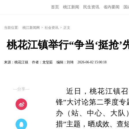
首页
桃江新闻
民生资讯
省内要闻
国
当前位置:
桃江新闻网
>
社会资讯
>
正文
 桃花江镇举行“争当‘挺抢
来源：桃花江镇
作者：龙玺茹
编辑：刘琦
2026-06-02 15:00:18
—分享—
近日，桃花江镇召开
锋”大讨论第二季度专
办（站、中心、大队
措”主题，晒成效、查