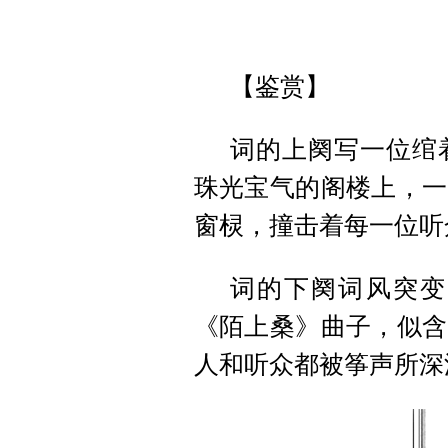
【鉴赏】
词的上阕写一位绾
珠光宝气的阁楼上，一
窗棂，撞击着每一位听
词的下阕词风突变
《陌上桑》曲子，似含
人和听众都被筝声所深