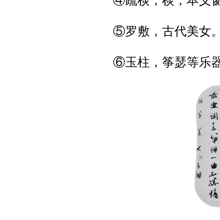
④疏棂，棂，本义
⑤罗敷，古代美女
⑥玉柱，筝瑟等乐