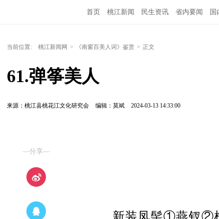
首页
桃江新闻
民生资讯
省内要闻
国
当前位置:
桃江新闻网
>
《南窗百美人词》鉴赏
>
正文
61.弹筝美人
来源：桃江县桃花江文化研究会
编辑：莫斌
2024-03-13 14:33:00
—分享—
新装凤髻①燕钗②