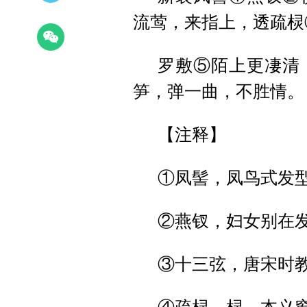
流莺，来指上，透疏
罗敷⑤陌上更凄清
笋，弹一曲，不胜情。
【注释】
①凤髻，凤鸟式发
②燕钗，妇女别在
③十三弦，唐宋时