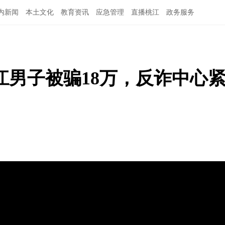
内新闻
本土文化
教育资讯
应急管理
直播桃江
政务服务
桃江男子被骗18万，反诈中心