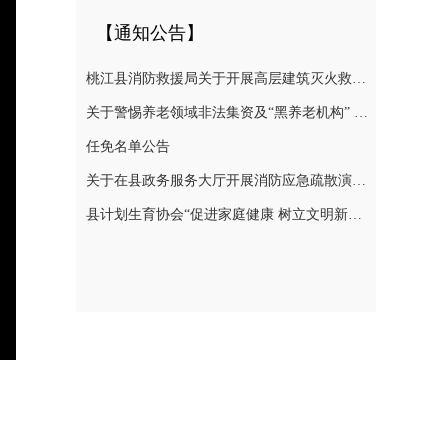
【通知公告】
桃江县消防救援局关于开展高层建筑灭火救援实战演练的通告
关于警惕养老领域非法集资及“黑养老机构” 切实防范涉老风险的提示
任免名单公告
关于在县政务服务大厅开展消防应急疏散演练的通知
县计划生育协会“促进家庭健康 树立文明新风”倡议书
nter
ullscreen