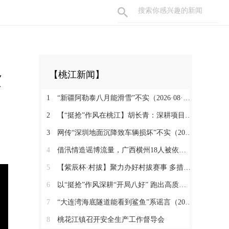
紧
【桃江新闻】
1
“新疆阿勒泰八月能滑雪”不实（2026·08·07）
2
【“挺抢”作风在桃江】胡长青：深耕项目一线 实干抢拼促发展
3
网传“深圳地面沉降致车辆损坏”不实（2026·08·06）
4
借汛情造谣博流量，广西横州18人被依法查处（2026·08·05）
5
【紫辰杯·村拔】聚力办好村拔赛事 多措释放消费活力
6
以“挺抢”作风深耕“开局八好” 跑出高质量发展加速度
7
“大连湾海底隧道能看到鲨鱼”系谣言（2026·08·04）
8
桃花江镇召开安全生产工作督导会