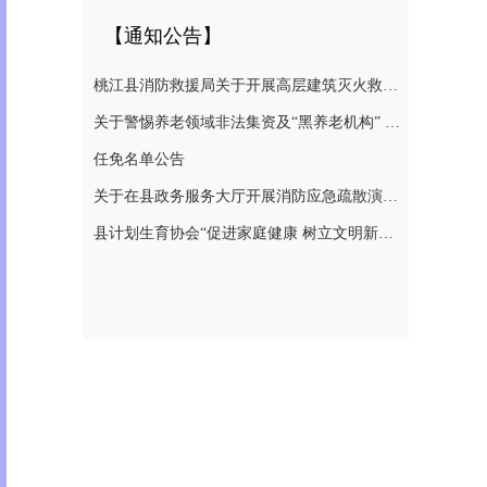
【通知公告】
桃江县消防救援局关于开展高层建筑灭火救援实战演练的通告
关于警惕养老领域非法集资及“黑养老机构” 切实防范涉老风险的提示
任免名单公告
关于在县政务服务大厅开展消防应急疏散演练的通知
县计划生育协会“促进家庭健康 树立文明新风”倡议书