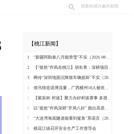
邻
【桃江新闻】
1
“新疆阿勒泰八月能滑雪”不实（2026·08·07）
2
【“挺抢”作风在桃江】胡长青：深耕项目一线 实干抢拼促发展
3
网传“深圳地面沉降致车辆损坏”不实（2026·08·06）
4
借汛情造谣博流量，广西横州18人被依法查处（2026·08·05）
5
【紫辰杯·村拔】聚力办好村拔赛事 多措释放消费活力
6
以“挺抢”作风深耕“开局八好” 跑出高质量发展加速度
7
“大连湾海底隧道能看到鲨鱼”系谣言（2026·08·04）
8
桃花江镇召开安全生产工作督导会