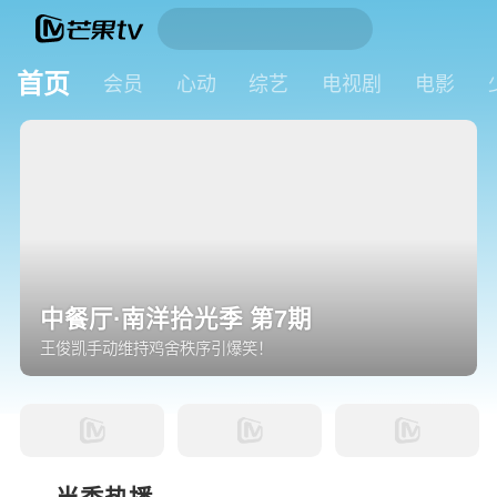
首页
会员
心动
综艺
电视剧
电影
中餐厅·南洋拾光季 第7期
王俊凯手动维持鸡舍秩序引爆笑！