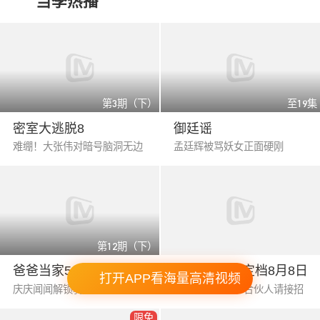
当季热播
第3期（下）
至19集
密室大逃脱8
御廷谣
难绷！大张伟对暗号脑洞无边
孟廷辉被骂妖女正面硬刚
第12期（下）
爸爸当家5
伦敦合伙人·定档8月8日
打开APP看海量高清视频
庆庆闻闻解锁骑骆驼新体验
新店即将开业！合伙人请接招
限免