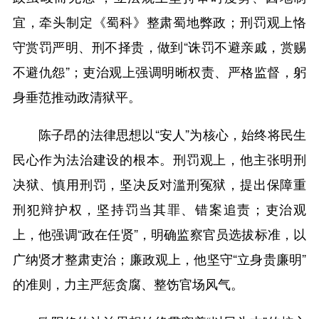
宜，牵头制定《蜀科》整肃蜀地弊政；刑罚观上恪
守赏罚严明、刑不择贵，做到“诛罚不避亲戚，赏赐
不避仇怨”；吏治观上强调明晰权责、严格监督，躬
身垂范推动政清狱平。
陈子昂的法律思想以“安人”为核心，始终将民生
民心作为法治建设的根本。刑罚观上，他主张明刑
决狱、慎用刑罚，坚决反对滥刑冤狱，提出保障重
刑犯辩护权，坚持罚当其罪、错案追责；吏治观
上，他强调“政在任贤”，明确监察官员选拔标准，以
广纳贤才整肃吏治；廉政观上，他坚守“立身贵廉明”
的准则，力主严惩贪腐、整饬官场风气。