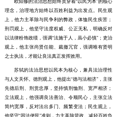
欧阳修的法治思想始终贯穿着“以民为本”的核心
理念，治理地方始终以百姓利益为出发点。民生观
上，他力主革除与民争利的弊政，体恤民生疾苦；
刑罚观上，他坚守法度权威、公正无私，明确反对
以法律粉饰政绩，强调“法施于人，虽小必慎”；吏治
观上，他主张尚贤任能、裁撤冗官，强调唯有贤明
之士执法，才能让良法真正发挥效用。
苏轼的法治思想以民本为核心，兼具法治理性
与人文关怀。德刑观上，他提出“德与法相济”，主张
先德后刑、刑赏忠厚，坚持慎刑恤刑、宽严相济；
立法观上，他强调良法善治、令顺民心，主张立法
简约宽厚，反对法出多门、频繁变法；民生观上，
他坚守“因法便民”准则，力主革除苛政、减轻百姓负