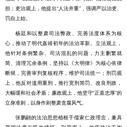
担；吏治观上，他提出“人法并重”，强调严以治吏、
罚自上始。
杨廷和以整肃司法弊政、完善法度体系为核
心，推动了明代嘉靖初年的法治革新。立法观上，
他针对条例繁杂、司法混乱的问题，力主删繁就
简、清理冗余条例，坚持以《大明律》为核心依律
断狱，完善审判复核程序，维护司法统一；刑罚观
上，他反对滥用重刑，推行宽刑简罚、改良刑政，
大幅缓和社会矛盾；廉政观上，他坚守“正直忠厚”的
立身准则，以身作则整肃贪腐风气。
张鹏翮的法治思想植根于儒家仁政理念，兼具